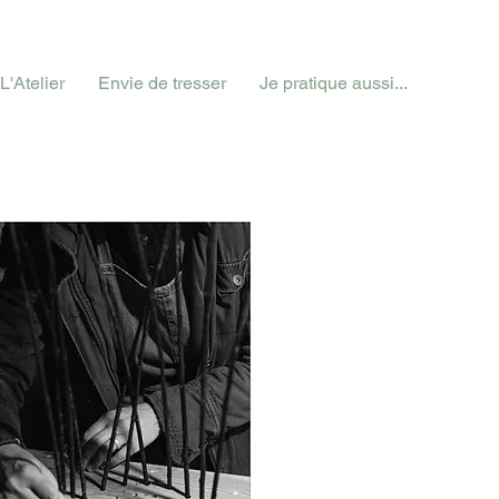
L'Atelier
Envie de tresser
Je pratique aussi...