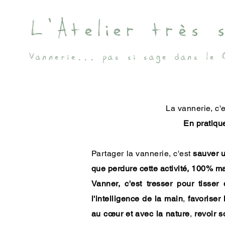
L'Atelier très 
Vannerie... pas si sage dans le 
La vannerie, c
'
En pratique
Partager la vannerie, c'est
sauver un
que perdure cette activité, 100% m
Vanner, c'est t
resser pour tisser 
l'intelligence de la main
,
favoriser 
au cœur et avec la nature
,
revoir s