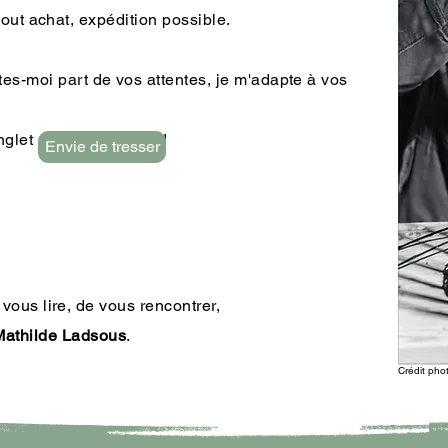
hat, expédition possible.​
ites-moi part de vos attentes, je m'adapte à vos
 dans l'onglet​ !
Envie de tresser
 vous lire, de vous rencontrer,
Mathilde Ladsous
.​
Crédit pho