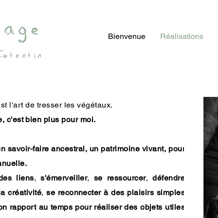
sage
Bienvenue
Réalisations
Cotentin
est l'art de tresser les végétaux.
, c'est bien plus pour moi.
 savoir-faire ancestral, un patrimoine vivant, pour
anuelle.
des liens
,
s'émerveiller
,
se ressourcer
,
défendre
la créativité
,
se reconnecter à des plaisirs simples
on rapport au temps pour réaliser des objets utiles